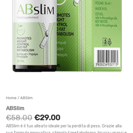
Home
/ ABSlim
ABSlim
Il
Il
€
58.00
€
29.00
prezzo
prezzo
ABSlim è il tuo alleato ideale per la perdita di peso. Grazie alla
originale
attuale
sua formula innovativa, stimola il metabolismo, brucia i grassi e