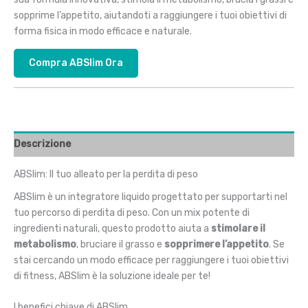
era:
è:
sopprime l’appetito, aiutandoti a raggiungere i tuoi obiettivi di
€58.00.
€29.00.
forma fisica in modo efficace e naturale.
Compra ABSlim Ora
Descrizione
ABSlim: Il tuo alleato per la perdita di peso
ABSlim è un integratore liquido progettato per supportarti nel
tuo percorso di perdita di peso. Con un mix potente di
ingredienti naturali, questo prodotto aiuta a
stimolare il
metabolismo
, bruciare il grasso e
sopprimere l’appetito
. Se
stai cercando un modo efficace per raggiungere i tuoi obiettivi
di fitness, ABSlim è la soluzione ideale per te!
I benefici chiave di ABSlim